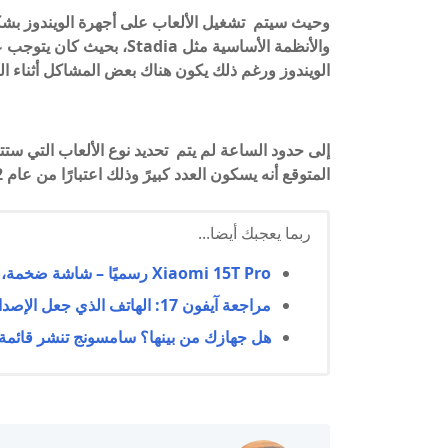
وحيث سيتم تشغيل الألعاب على أجهرة الويندوز بشك
والأنظمة الأساسية مثل dia
الويندوز ورغم ذلك يكون هناك بعض المشاكل أثناء ال
إلى حدود الساعة لم يتم تحديد نوع الألعاب التي ستت
المتوقع أنه يسكون العدد كبيرً وذلك اعتبارًا من عام 2022.
ربما يعجبك أيضا...
Xiaomi 15T Pro رسميًا – شاشة ضخمة، بطارية عملاقة، وشحن صاروخي
مراجعة آيفون 17: الهاتف الذي جعل الإصدارات الأغلى بلا معنى!
هل جهازك من بينها؟ سامسونج تنشر قائمة الهوا