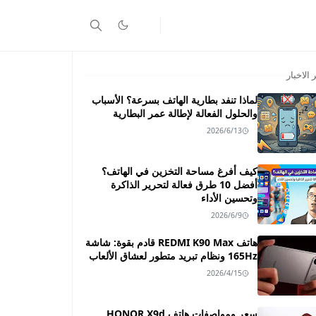
 الاخبار
لماذا تنفد بطارية الهاتف بسرعة؟ الأسباب
والحلول الفعالة لإطالة عمر البطارية
2026/6/13
كيف أفرغ مساحة التخزين في الهاتف؟
أفضل 10 طرق فعالة لتحرير الذاكرة
وتحسين الأداء
2026/6/9
هاتف REDMI K90 Max قادم بقوة: شاشة
165Hz ونظام تبريد متطور لعشاق الألعاب
2026/4/15
سعر ومواصفات هاتف HONOR X9d ـــ