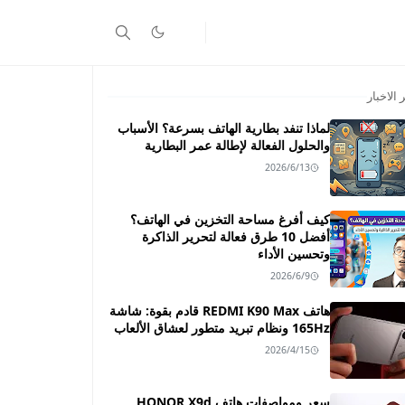
 الاخبار
لماذا تنفد بطارية الهاتف بسرعة؟ الأسباب
والحلول الفعالة لإطالة عمر البطارية
2026/6/13
كيف أفرغ مساحة التخزين في الهاتف؟
أفضل 10 طرق فعالة لتحرير الذاكرة
وتحسين الأداء
2026/6/9
هاتف REDMI K90 Max قادم بقوة: شاشة
165Hz ونظام تبريد متطور لعشاق الألعاب
2026/4/15
سعر ومواصفات هاتف HONOR X9d ـــ