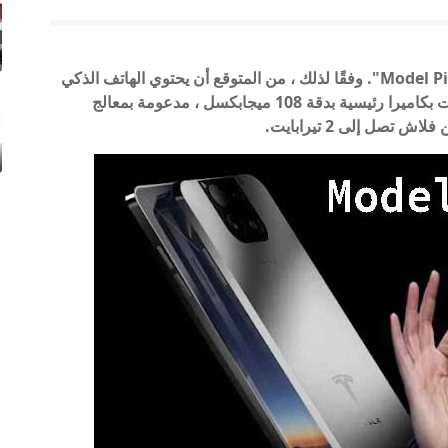
شركة تسلا تستعد لإطلاق نموذج هاتف ذكي يسمى "Model Pi". وفقًا لذلك ، من المتوقع أن يحتوي الهاتف الذكي
Tesla على شاشة 4K HD ، ومجموعة من 4 كاميرات بكاميرا رئيسية بدقة 108 ميجابكسل ، مدعومة بمعالج