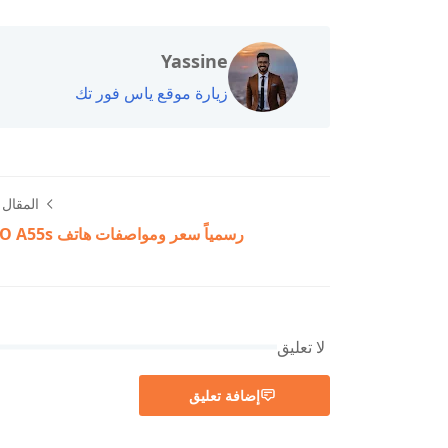
Yassine
زيارة موقع ياس فور تك
المقال ا
رسمياً سعر ومواصفات هاتف OPPO A55s
لا تعليق
إضافة تعليق