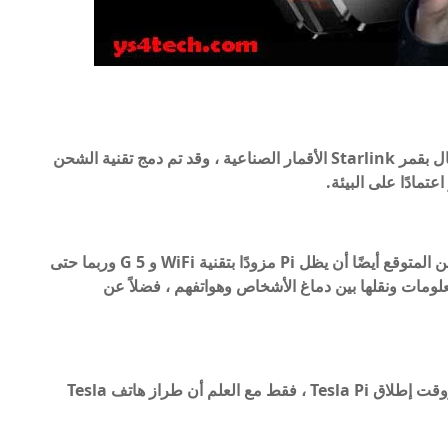
بالإضافة إلى ذلك ، يُقال أيضًا أن Pi قادرة على الاتصال بقمر Starlink الأقمار الصناعية ، وقد تم دمج تقنية الشحن
تمادًا على البيئة.
إلى جانب الاتصال بالإنترنت عبر الأقمار الصناعية ، من المتوقع أيضًا أن يظل Pi مزودًا بتقنية WiFi و 5 G وربما حتى
لومات ونقلها بين دماغ الأشخاص وهواتفهم ، فضلاً عن
لا يوجد المزيد من المعلومات حول السعر الرسمي ووقت إطلاق Tesla Pi ، فقط مع العلم أن طراز هاتف Tesla