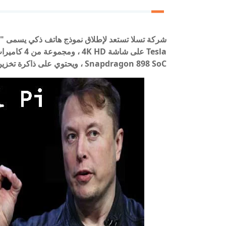
Snapdragon 898 SoC ، ويحتوي على ذاكرة تخزين فلاش تصل إلى 2 تيرابايت.