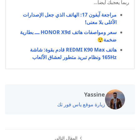
ربما يعجبك أيضا...
مراجعة آيفون 17: الهاتف الذي جعل الإصدارات
الأغلى بلا معنى!
سعر ومواصفات هاتف HONOR X9d ـــ بطارية
ضخمة😲
هاتف REDMI K90 Max قادم بقوة: شاشة
165Hz ونظام تبريد متطور لعشاق الألعاب
Yassine
زيارة موقع ياس فور تك
المقال التالي