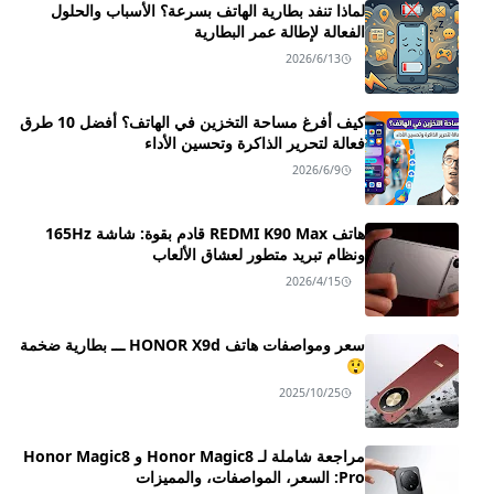
لماذا تنفد بطارية الهاتف بسرعة؟ الأسباب والحلول
الفعالة لإطالة عمر البطارية
2026/6/13
كيف أفرغ مساحة التخزين في الهاتف؟ أفضل 10 طرق
فعالة لتحرير الذاكرة وتحسين الأداء
2026/6/9
هاتف REDMI K90 Max قادم بقوة: شاشة 165Hz
ونظام تبريد متطور لعشاق الألعاب
2026/4/15
سعر ومواصفات هاتف HONOR X9d ـــ بطارية ضخمة
😲
2025/10/25
مراجعة شاملة لـ Honor Magic8 و Honor Magic8
Pro: السعر، المواصفات، والمميزات