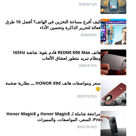
2026/6/13
كيف أفرغ مساحة التخزين في الهاتف؟ أفضل 10 طرق
فعالة لتحرير الذاكرة وتحسين الأداء
2026/6/9
هاتف REDMI K90 Max قادم بقوة: شاشة 165Hz
ونظام تبريد متطور لعشاق الألعاب
2026/4/15
سعر ومواصفات هاتف HONOR X9d ـــ بطارية ضخمة
😲
2025/10/25
مراجعة شاملة لـ Honor Magic8 و Honor Magic8
Pro: السعر، المواصفات، والمميزات
2025/10/16