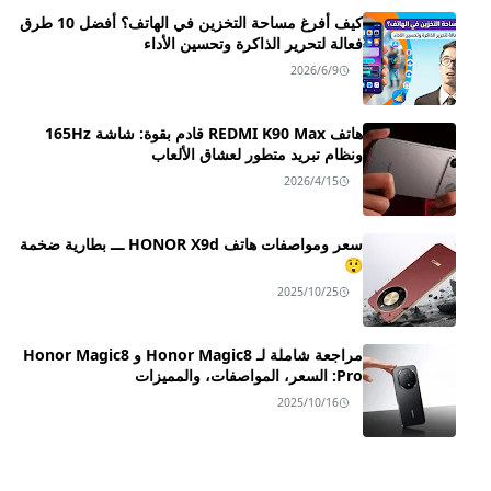
كيف أفرغ مساحة التخزين في الهاتف؟ أفضل 10 طرق
فعالة لتحرير الذاكرة وتحسين الأداء
2026/6/9
هاتف REDMI K90 Max قادم بقوة: شاشة 165Hz
ونظام تبريد متطور لعشاق الألعاب
2026/4/15
سعر ومواصفات هاتف HONOR X9d ـــ بطارية ضخمة
😲
2025/10/25
مراجعة شاملة لـ Honor Magic8 و Honor Magic8
Pro: السعر، المواصفات، والمميزات
2025/10/16