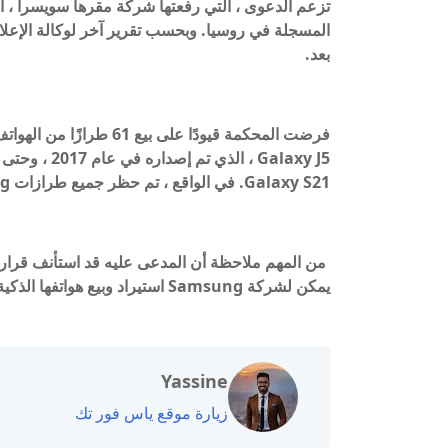
المسجلة في روسيا. وبحسب تقرير آخر لوكالة الإعلام
بعد.
Galaxy S21. في الواقع ، تم حظر جميع طرازات Samsung الحديثة تقريبًا ، نظرًا لتثبيتها على Samsung Pay.
من المهم ملاحظة أن المدعى عليه قد استأنف قرار ا
يمكن لشركة Samsung استيراد وبيع هواتفها الذكية في روسيا.
Yassine
زيارة موقع ياس فور تك