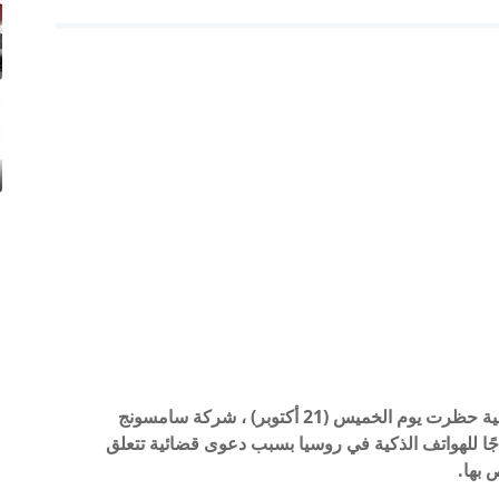
ذكرت وكالة الإعلام الروسية (RIA) أن محكمة روسية حظرت يوم الخميس (21 أكتوبر) ، شركة سامسونج
لتابعة لسامسونج من استيراد وبيع 61 نموذجًا للهواتف الذكية في روسيا بسبب دعوى قضائية تتعلق