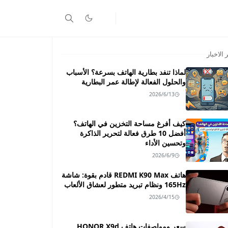
 الاخبار
لماذا تنفد بطارية الهاتف بسرعة؟ الأسباب
والحلول الفعالة لإطالة عمر البطارية
2026/6/13
كيف أفرغ مساحة التخزين في الهاتف؟
أفضل 10 طرق فعالة لتحرير الذاكرة
وتحسين الأداء
2026/6/9
هاتف REDMI K90 Max قادم بقوة: شاشة
165Hz ونظام تبريد متطور لعشاق الألعاب
2026/4/15
سعر ومواصفات هاتف HONOR X9d ـــ