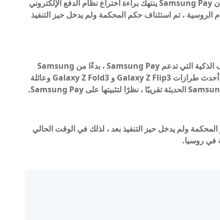
تزعم الدعوى ، التي رفعتها شركة مقرها سويسرا ، أن Samsung Pay ينتهك براءة اختراع نظام الدفع الإلكتروني
 الروسية ، تم استئناف حكم المحكمة ولم يدخل حيز التنفيذ
فرضت المحكمة قيودًا على بيع 61 طرازًا من الهواتف الذكية التي تدعم Samsung Pay ، بدءًا من Samsung
Galaxy J5 ، الذي تم إصداره في عام 2017 ، وحتى أحدث طرازات Galaxy Z Flip3 و Galaxy Z Fold3 وعائلة
لمحكمة ولم يدخل حيز التنفيذ بعد ، لذلك في الوقت الحالي