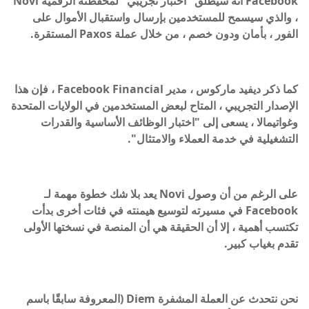
Facebook أنه سيطلق "اختبار تجريبي" لمحفظته الرقمية Novi
، والذي سيسمح للمستخدمين بإرسال واستقبال الأموال على
الفور ، بأمان ودون خصم ، من خلال عملة Paxos المستقرة.
كما ذكر ديفيد ماركوس ، مدير Facebook Financial ، فإن هذا
الإصدار التجريبي ، المتاح لبعض المستخدمين في الولايات المتحدة
وغواتيمالا ، يسعى إلى "اختبار الوظائف الأساسية والقدرات
التشغيلية في خدمة العملاء والامتثال".
على الرغم من أن وصول Novi يعد بلا شك خطوة مهمة لـ
Facebook في مسيرته لتوسيع هيمنته في فئات أخرى بدأت
تكتسب أهمية ، إلا أن الحقيقة هي أن المنصة في نسختها الأولى
تقدم بغياب كبير.
نحن نتحدث عن العملة المشفرة Diem (المعروفة سابقًا باسم