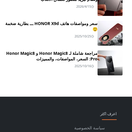
2026/4/15
سعر ومواصفات هاتف HONOR X9d ـــ بطارية ضخمة
😲
2025/10/25
مراجعة شاملة لـ Honor Magic8 و Honor Magic8
Pro: السعر، المواصفات، والمميزات
2025/10/16
اعرف اكثر
سياسة الخصوصية