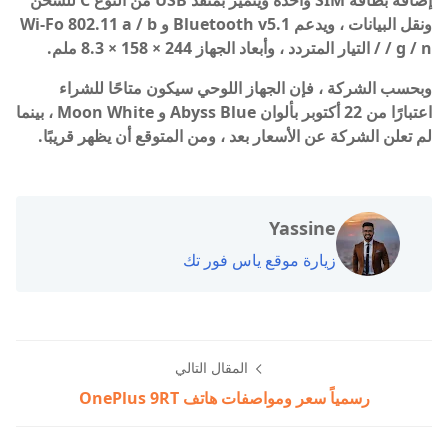
إضافة بطاقة SIM واحدة ويتميز بمنفذ USB من النوع C للشحن
ونقل البيانات ، ويدعم Bluetooth v5.1 و Wi-Fo 802.11 a / b
/ g / n / التيار المتردد ، وأبعاد الجهاز 244 × 158 × 8.3 ملم.
وبحسب الشركة ، فإن الجهاز اللوحي سيكون متاحًا للشراء
اعتبارًا من 22 أكتوبر بألوان Abyss Blue و Moon White ، بينما
لم تعلن الشركة عن الأسعار بعد ، ومن المتوقع أن يظهر قريبًا.
Yassine
زيارة موقع ياس فور تك
المقال التالي
رسمياً سعر ومواصفات هاتف OnePlus 9RT