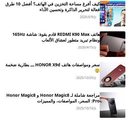
كيف أفرغ مساحة التخزين في الهاتف؟ أفضل 10 طرق
فعالة لتحرير الذاكرة وتحسين الأداء
2026/6/9
هاتف REDMI K90 Max قادم بقوة: شاشة 165Hz
ونظام تبريد متطور لعشاق الألعاب
2026/4/15
سعر ومواصفات هاتف HONOR X9d ـــ بطارية ضخمة
😲
2025/10/25
مراجعة شاملة لـ Honor Magic8 و Honor Magic8
Pro: السعر، المواصفات، والمميزات
2025/10/16