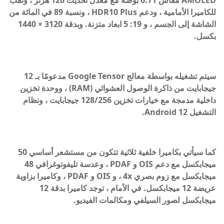
AMOLED مقاس 6.71 بوصة مع معدل تحديث 120 هرتز ، وثقب
للكاميرا الأمامية ، ودعم HDR10 Plus ، ونسبة 89 في المائة من
الشاشة إلى الجسم ، و 19: 5 ابعاد متزنة. وبدقة 3120 × 1440
بكسل.
سيتم تشغيله بواسطة معالج Google Tensor مدعومًا بـ 12
جيجابايت من ذاكرة الوصول العشوائي (RAM) ، ووحدة تخزين
داخلية مدمجة مع خيارات تخزين 128/256 جيجابايت ، ونظام
التشغيل Android 12.
كما سيأتي بكاميرا خلفية ثلاثية تتكون من مستشعر أساسي 50
ميجابكسل مع دعم OIS و PDAF ، وعدسة تليفوتوغرافي 48
ميجابكسل مع زوم بصري 4x ، و OIS و PDAF ، وكاميرا بزاوية
عريضة 12 ميجابكسل. في الأمام ، توجد كاميرا بدقة 12
ميجابكسل لصور السيلفي ومكالمات الفيديو.