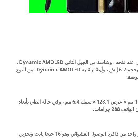
هاتف Galaxy W22 5G يأتي بشاشة مقاس 7.6 إنش عند فتحه ، وشاشة من الجيل الثاني Dynamic AMOLED ،
بدقة 2208 × 1768 بكسل ، وتأتي الشاشة الخارجية بحجم 6.2 إنش ، وأيضًا بتقنية Dynamic AMOLED. من النوع
أبعاد الهاتف في حالة عدم الطي ستكون بطول 158.2 مم × عرض 128.1 × سمك 6.4 مم ، وفي حالة الطي بأبعاد
يعمل الهاتف بمعالج Snapdragon 888 ويأتي بخيار واحد من ذاكرة الوصول العشوائي وهو 16 جيجا بايت وتخزين