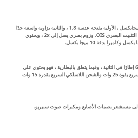
الكاميرا الخلفية ثلاثية العدسات ، وجميعها بدقة 12 ميجابكسل ، الأولية بفتحة عدسة 1.8 ، والثانية بزاوية واسعة جدًا
بفتحة عدسة 2.2 ، والثالثة بفتحة عدسة 2.4 مع دعم التثبيت البصري OIS. وزوم بصري يصل إلى 2x ، ويحتوي
يمكن للهاتف تسجيل مقاطع فيديو بدقة 4K بمعدل 60 إطارًا في الثانية ، وفيما يتعلق بالبطارية ، فهو يحتوي على
بطارية تبلغ سعتها 4400 مللي أمبير تدعم الشحن السريع بقوة 25 وات والشحن اللاسلكي السريع بقدرة 15 وات