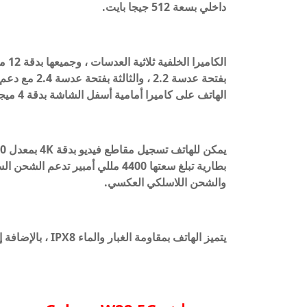
داخلي بسعة 512 جيجا بايت.
الهاتف على كاميرا أمامية أسفل الشاشة بدقة 4 ميجا بكسل وكاميرا بدقة 10 ميجا بكسل.
والشحن اللاسلكي العكسي.
يتميز الهاتف بمقاومة الغبار والماء IPX8 ، بالإضافة إلى مستشعر بصمات الأصابع ومكبرات صوت ستيريو.