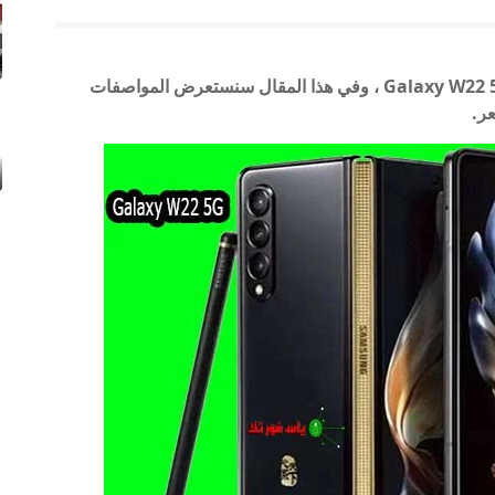
أعلنت شركة Samsung رسميًا اليوم عن هاتف Galaxy W22 5G ، وفي هذا المقال سنستعرض المواصفات