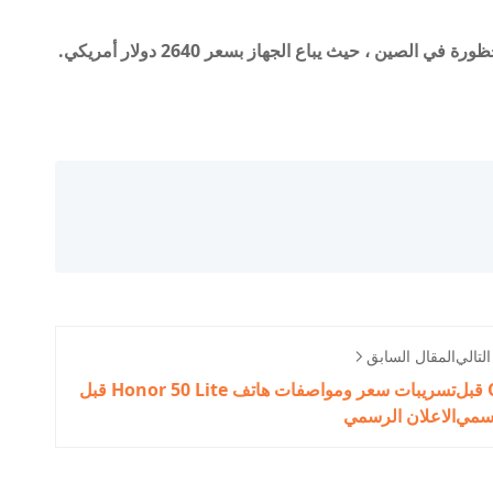
صين ، حيث يباع الجهاز بسعر 2640 دولار أمريكي.
لتالي
المقال السابق
تسريبات لمواصفات هاتف Oppo Reno 7 قبل
تسريبات سعر ومواصفات هاتف Honor 50 Lite قبل
رسمي
الاعلان الرسمي