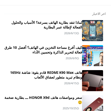
اخر الاخبار
لماذا تنفد بطارية الهاتف بسرعة؟ الأسباب والحلول
الفعالة لإطالة عمر البطارية
2026/6/13
كيف أفرغ مساحة التخزين في الهاتف؟ أفضل 10 طرق
فعالة لتحرير الذاكرة وتحسين الأداء
2026/6/9
هاتف REDMI K90 Max قادم بقوة: شاشة 165Hz
ونظام تبريد متطور لعشاق الألعاب
2026/4/15
سعر ومواصفات هاتف HONOR X9d ـــ بطارية ضخمة
😲
2025/10/25