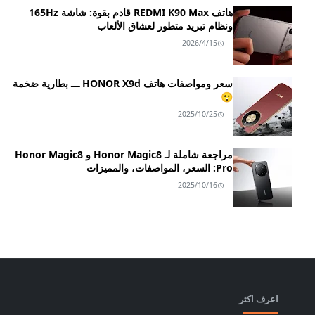
هاتف REDMI K90 Max قادم بقوة: شاشة 165Hz
ونظام تبريد متطور لعشاق الألعاب
2026/4/15
سعر ومواصفات هاتف HONOR X9d ـــ بطارية ضخمة
😲
2025/10/25
مراجعة شاملة لـ Honor Magic8 و Honor Magic8
Pro: السعر، المواصفات، والمميزات
2025/10/16
اعرف اكثر