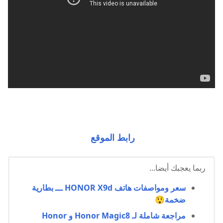
رابط الموقع
ربما يعجبك أيضا...
سعر ومواصفات هاتف HONOR X9d ـــ بطارية
ضخمة😲
مراجعة شاملة لـ Honor Magic8 و Honor