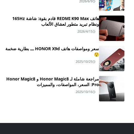
2026/6/9
هاتف REDMI K90 Max قادم بقوة: شاشة 165Hz
ونظام تبريد متطور لعشاق الألعاب
2026/4/15
سعر ومواصفات هاتف HONOR X9d ـــ بطارية ضخمة
😲
2025/10/25
مراجعة شاملة لـ Honor Magic8 و Honor Magic8
Pro: السعر، المواصفات، والمميزات
2025/10/16