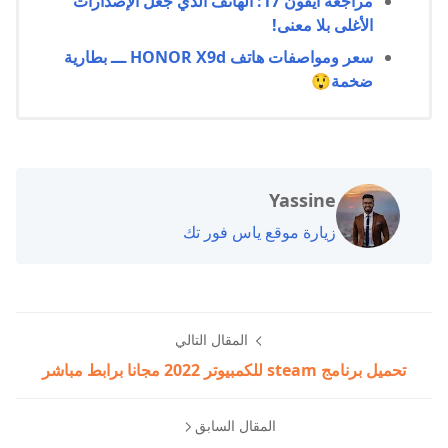
مراجعة آيفون 17: الهاتف الذي جعل الإصدارات
الأغلى بلا معنى!
سعر ومواصفات هاتف HONOR X9d ـــ بطارية
ضخمة😲
Yassine
زيارة موقع ياس فور تك
المقال التالي
تحميل برنامج steam للكمبيوتر 2022 مجانا برابط مباشر
المقال السابق