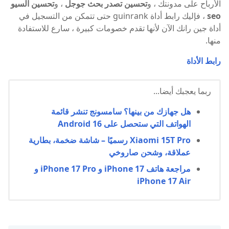
الأرباح على مدونتك ، و
تحسين تصدر بحث جوجل
، و
تحسين السيو
seo
، فإليك رابط أداة guinrank حتى تتمكن من التسجيل في
أداة جين رانك الآن لأنها تقدم خصومات كبيرة ، سارع للاستفادة
منها.
رابط الأداة
ربما يعجبك أيضا...
هل جهازك من بينها؟ سامسونج تنشر قائمة
الهواتف التي ستحصل على Android 16
Xiaomi 15T Pro رسميًا – شاشة ضخمة، بطارية
عملاقة، وشحن صاروخي
مراجعة هاتف iPhone 17 و iPhone 17 Pro و
iPhone 17 Air