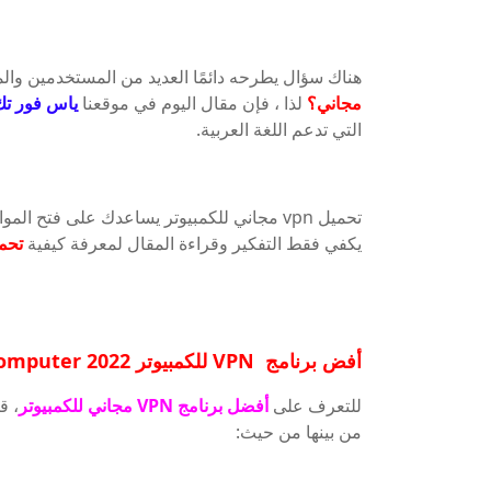
هناك سؤال يطرحه دائمًا العديد من المستخدمين والمه
مجاني؟
لذا ، فإن مقال اليوم في موقعنا
ياس فور تك
التي تدعم اللغة العربية.
تحميل vpn مجاني للكمبيوتر يساعدك على فتح 
يكفي فقط التفكير وقراءة المقال لمعرفة كيفية
تحميل VPN قوي وس
أفض برنامج VPN للكمبيوتر 2022 best vpn for computer
للتعرف على
أفضل برنامج VPN مجاني للكمبيوتر
، ق
من بينها من حيث: