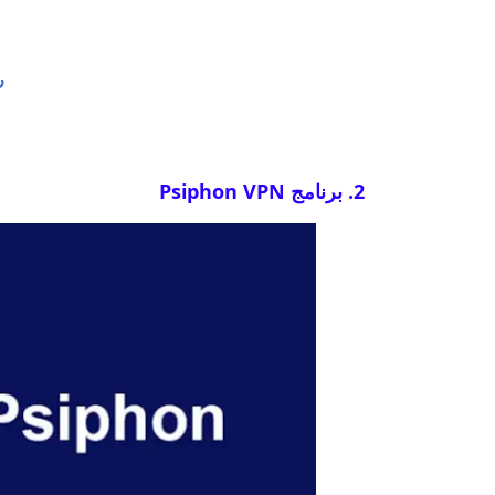
ر
2. برنامج Psiphon VPN