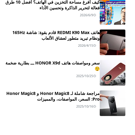
كيف أفرغ مساحة التخزين في الهاتف؟ أفضل 10 طرق
فعالة لتحرير الذاكرة وتحسين الأداء
2026/6/9
هاتف REDMI K90 Max قادم بقوة: شاشة 165Hz
ونظام تبريد متطور لعشاق الألعاب
2026/4/15
سعر ومواصفات هاتف HONOR X9d ـــ بطارية ضخمة
😲
2025/10/25
مراجعة شاملة لـ Honor Magic8 و Honor Magic8
Pro: السعر، المواصفات، والمميزات
2025/10/16