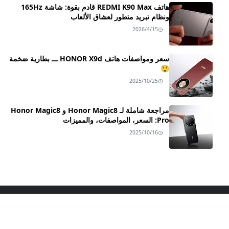
هاتف REDMI K90 Max قادم بقوة: شاشة 165Hz
ونظام تبريد متطور لعشاق الألعاب
2026/4/15
سعر ومواصفات هاتف HONOR X9d ـــ بطارية ضخمة
😲
2025/10/25
مراجعة شاملة لـ Honor Magic8 و Honor Magic8
Pro: السعر، المواصفات، والمميزات
2025/10/16
اعرف اكثر