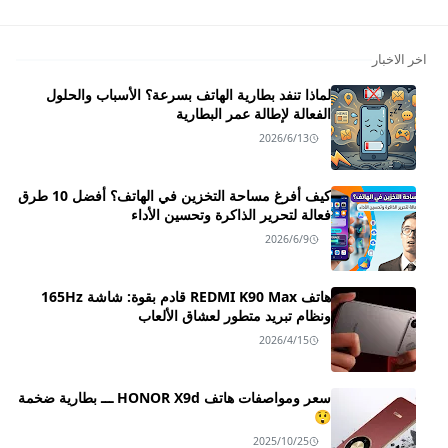
اخر الاخبار
لماذا تنفد بطارية الهاتف بسرعة؟ الأسباب والحلول
الفعالة لإطالة عمر البطارية
2026/6/13
كيف أفرغ مساحة التخزين في الهاتف؟ أفضل 10 طرق
فعالة لتحرير الذاكرة وتحسين الأداء
2026/6/9
هاتف REDMI K90 Max قادم بقوة: شاشة 165Hz
ونظام تبريد متطور لعشاق الألعاب
2026/4/15
سعر ومواصفات هاتف HONOR X9d ـــ بطارية ضخمة
😲
2025/10/25