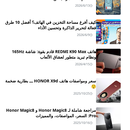
2026/6/13
كيف أفرغ مساحة التخزين في الهاتف؟ أفضل 10 طرق
فعالة لتحرير الذاكرة وتحسين الأداء
2026/6/9
هاتف REDMI K90 Max قادم بقوة: شاشة 165Hz
ونظام تبريد متطور لعشاق الألعاب
2026/4/15
سعر ومواصفات هاتف HONOR X9d ـــ بطارية ضخمة
😲
2025/10/25
مراجعة شاملة لـ Honor Magic8 و Honor Magic8
Pro: السعر، المواصفات، والمميزات
2025/10/16