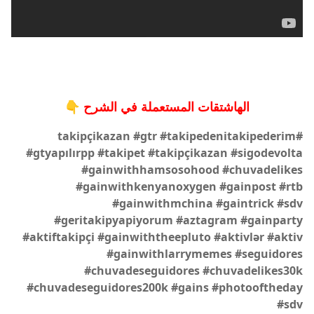
الهاشتقات المستعملة في الشرح 👇
#takipçikazan​ #gtr​ #takipedenitakipederim​
#gtyapılırpp​ #takipet​ #takipçikazan​ #sigodevolta​
#gainwithhamsosohood​ #chuvadelikes​
#gainwithkenyanoxygen​ #gainpost​ #rtb​
#gainwithmchina​ #gaintrick​ #sdv​
#geritakipyapiyorum​ #aztagram​ #gainparty​
#aktiftakipçi​ #gainwiththeepluto​ #aktivlər​ #aktiv​
#gainwithlarrymemes​ #seguidores​
#chuvadeseguidores​ #chuvadelikes30k​
#chuvadeseguidores200k​ #gains​ #photooftheday​
#sdv​