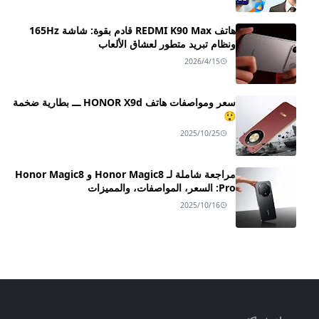
هاتف REDMI K90 Max قادم بقوة: شاشة 165Hz
ونظام تبريد متطور لعشاق الألعاب
2026/4/15
سعر ومواصفات هاتف HONOR X9d ـــ بطارية ضخمة
😲
2025/10/25
مراجعة شاملة لـ Honor Magic8 و Honor Magic8
Pro: السعر، المواصفات، والمميزات
2025/10/16