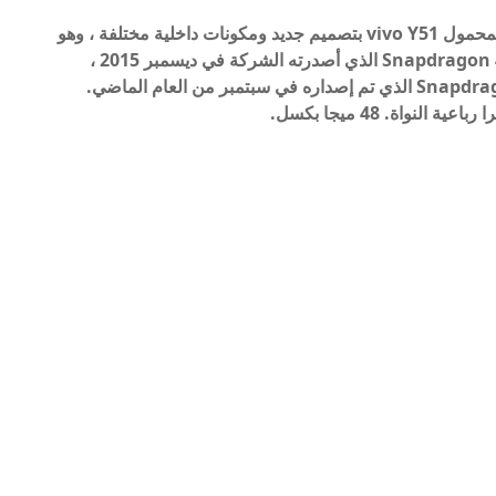
أطلقت vivo رسميًا اليوم نسخة جديدة من الهاتف المحمول vivo Y51 بتصميم جديد ومكونات داخلية مختلفة ، وهو
نفس الهاتف المحمول Vivo Y51 المزود بمعالج Snapdragon 410 الذي أصدرته الشركة في ديسمبر 2015 ،
ومعالج Snapdragon 665 المزود بمعالج Snapdragon 665 الذي تم إصداره في سبتمبر من العام الماضي.