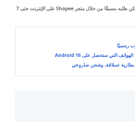
سيتوفر الهاتف بلونين جديدين بسعر 255 دولارًا ، ويمكن طلبه مسبقًا من خلال متجر Shopee على الإنترنت حتى 7
تف التي ستحصل على Android 16