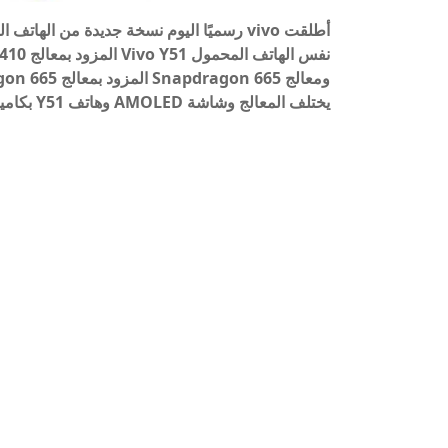
يختلف المعالج وشاشة AMOLED وهاتف Y51 بكاميرا رباعية النواة. 48 ميجا بكسل.