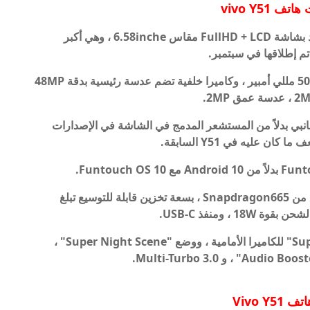
ف vivo Y51
وبحسب المصادر ، فإن هاتف vivo Y51 الجديد مزود بشاشة FullHD + LCD مقاس 6.58inche ، وهي أكبر
يحتوي الهاتف الجديد أيضًا على بطارية أكبر بسعة 5000 مللي أمبير ، وكاميرا خلفية تضم عدسة رئيسية بدقة 48MP
نبي بدلاً من المستشعر المدمج في الشاشة في الإصدارات
يستخدم نفس المعالج المستخدم في الإصدار السابق من Snapdragon665 ، بسعة تخزين قابلة للتوسيع تبلغ
وتشمل الميزات الأخرى وظيفة "Super Night Scene" للكاميرا الأمامية ، ووضع "Super Night Scene" ،
اتف
Vivo Y51