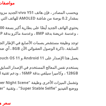
مواصفات هات
بمقدار 0.2 بوصة من شاشة AMOLED للهاتف التي تم إطلاقها في سبتمبر.
، وعدسة عريضة بدقة 8MP ، وعدسة ماكرو بدقة 2MP ، عدسة عمق 2MP.
توجد وظيفة مستشعر بصمات الأصابع في الإطار الجا
السابقة. ذاكرة الوصول العشوائي الآن 8GB ، أي ضعف ما كان عليه في Y51 السابقة.
يعمل هذا الإصدار على Android 11 و Funtouch OS 11 بدلاً من Android 10 مع Funtouch OS 10.
128GB ، وكاميرا سيلفي بدقة 16MP ، ودعم تقنية الشحن بقوة 18W ، ومنفذ USB-C.
ووضع الفيديو "Super Stable Selfie" ، وتقنية "Audio Booster" ، و Multi-Turbo 3.0.
سعر ه