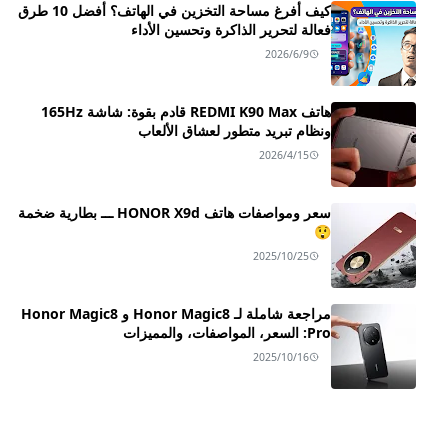
كيف أفرغ مساحة التخزين في الهاتف؟ أفضل 10 طرق
فعالة لتحرير الذاكرة وتحسين الأداء
2026/6/9
هاتف REDMI K90 Max قادم بقوة: شاشة 165Hz
ونظام تبريد متطور لعشاق الألعاب
2026/4/15
سعر ومواصفات هاتف HONOR X9d ـــ بطارية ضخمة
😲
2025/10/25
مراجعة شاملة لـ Honor Magic8 و Honor Magic8
Pro: السعر، المواصفات، والمميزات
2025/10/16