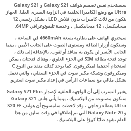
سيستخدم نفس تصميم هواتف Galaxy S21 و Galaxy S21
Ultra مع وضع الكاميرا الخلفية في الزاوية اليسرى العليا. الجهاز
يتكون من ثلاث كاميرات بدون فلاش LED ، بشكل رئيسي 12
ميجابيكسل ، 12 ميجابيكسل ، وعدسة تليفوتوغرافي 64MP.
سيحتوي الهاتف على بطارية بسعة 4660mAh في الساعة ،
وستكون أزرار الطاقة ومستوى الصوت على الجانب الأيمن ، بينما
الجانب الأيسر لن يكون به منافذ أو ثقوب. بالإضافة إلى ذلك ،
توجد فتحة بطاقة SIM في الجزء العلوي ، وهناك فتحتان ، يمكن
استخدام أحدهما لميكروفون. كما يوجد كذلك منفذ من النوع C
وميكروفون وشبكة مكبر صوت في الجزء السفلي ، والتي تعمل
بشكل مثالي مع سماعات الرأس في إعداد مكبر صوت استريو.
يشير التسرب إلى أن الواجهة الخلفية لإصدار Galaxy S21 Plus
ستكون مصنوعة من البلاستيك ، بينما يأتي هاتف Galaxy S21
Ultra بغطاء زجاجي ، وقد لاحظت سامسونج أن هواتف S20 FE
و Galaxy Note 20 التي تم إطلاقها في وقت سابق من هذا
العام تشهد طلبًا كبيرًا على البلاستيك.