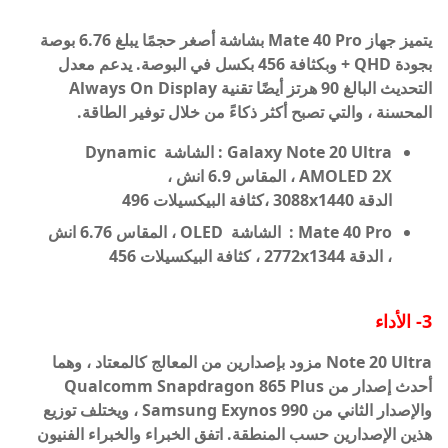
يتميز جهاز Mate 40 Pro بشاشة أصغر حجمًا يبلغ 6.76 بوصة
بجودة QHD + وبكثافة 456 بكسل في البوصة. يدعم معدل
التحديث البالغ 90 هرتز أيضًا تقنية Always On Display
المحسنة ، والتي تصبح أكثر ذكاءً من خلال توفير الطاقة.
Galaxy Note 20 Ultra : الشاشة
Dynamic
AMOLED 2X ، المقاس
6.9 انش ،
الدقة
1440 ،
x
3088
كثافة البيكسيلات
496
Mate 40 Pro :
الشاشة OLED ، المقاس
6.76
انش
، الدقة
1344
x
2772
،
كثافة البيكسيلات
456
3- الأداء
Note 20 Ultra مزود بإصدارين من المعالج كالمعتاد ، وهما
أحدث إصدار من Qualcomm Snapdragon 865 Plus
والإصدار الثاني من Samsung Exynos 990 ، ويختلف توزيع
هذين الإصدارين حسب المنطقة. اتفق الخبراء والخبراء الفنيون