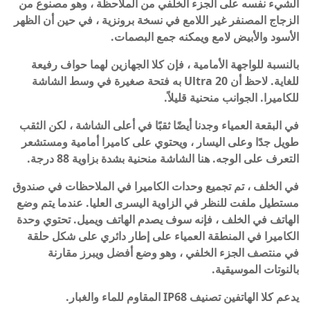
الشيء نفسه على الجزء الخلفي من الملاحظة ، وهو مصنوع من
الزجاج المصنفر غير اللامع في نسخة برونزية ، في حين أن الظهر
الأسود والأبيض لامع ويمكنه جمع البصمات.
بالنسبة للواجهة الأمامية ، فإن كلا الجهازين لهما حواف رفيعة
للغاية. لاحظ أن 20 Ultra به فتحة صغيرة في وسط الشاشة
للكاميرا. الجوانب منحنية قليلاً.
في البقعة العمياء وجدنا أيضًا ثقبًا في أعلى الشاشة ، لكن الثقب
طويل جدًا وعلى اليسار ، ويحتوي على كاميرا أمامية ومستشعر
التعرف على الوجه. هنا الشاشة منحنية بشدة بزاوية 88 درجة.
في الخلف ، تم تجميع وحدات الكاميرا في الملاحظات في صندوق
مستطيل ملفت للنظر في الزاوية اليسرى العليا. عندما يتم وضع
الهاتف في الخلف ، فإنه سوف يصدم الهاتف ويميل. تحتوي وحدة
الكاميرا في المنطقة العمياء على إطار دائري على شكل حلقة
في منتصف الجزء الخلفي ، وهو وضع أفضل ويبرز مقارنة
بالنوتات الموسيقية.
يدعم كلا الهاتفين تصنيف IP68 المقاوم للماء والغبار.