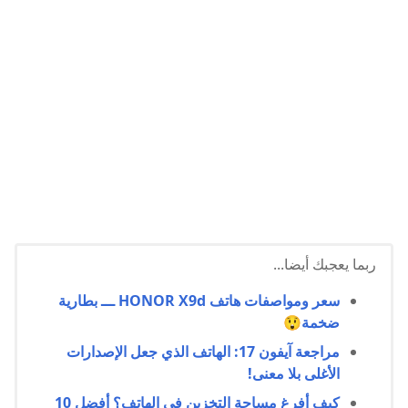
ربما يعجبك أيضا...
سعر ومواصفات هاتف HONOR X9d ـــ بطارية
ضخمة😲
مراجعة آيفون 17: الهاتف الذي جعل الإصدارات
الأغلى بلا معنى!
كيف أفرغ مساحة التخزين في الهاتف؟ أفضل 10