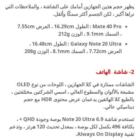
يظهر حجم هذين الجهازين أمامك على الشاشة ، والملاحظات التي
نراها أكبر ، لكن الجسم أكثر سمكًا وأثقل.
Mate 40 Pro : الطول
16.29cm ، العرض
7.55cm
، السمك
9.1mm ، الوزن
212g
Galaxy Note 20 Ultra :
الطول
16.48cm
،
العرض
7.72cm
، السمك
8.1mm
، الوزن
208g
2- شاشة الهاتف
الشاشات ممتازة في كلا الجهازين ، اللوحات من نوع OLED
مشبعة بالألوان والسطوع العالي ، اسمي الشركتين مختلفتين ،
بالطبع كلا الهاتفين يدعمان عرض محتوى HDR مع حجم
ديناميكي عالي.
تستخدم شاشة Note 20 Ultra 6.9 بوصة وجودة QHD + ،
بكثافة 496 بكسل لكل بوصة ، بمعدل تحديث 120 هرتز ، وتدعم
تقنية Always On Display.