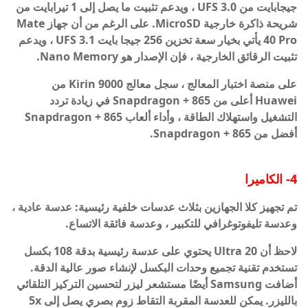
جيجابايت من UFS 3.0 ، ويدعم تثبيت ما يصل إلى 1 تيرابايت من
شريحة ذاكرة خارجية MicroSD. على الرغم من أن جهاز Mate
40 Pro يأتي بخيار سعة تخزين 256 جيجا بايت UFS 3.1 ، ويدعم
تثبيت الرقائق الخارجية ، فإن الإصدار هو Nano Memory.
على منصة اختبار المعالج ، سجل معالج Kirin 9000 من
Huawei أعلى من Snapdragon + 865 في زيادة تردد
التشغيل واستهلاك الطاقة ، وأداء ألعاب Snapdragon + 865
أفضل من Snapdragon + 865.
4- الكاميرا
تم تجهيز كلا الجهازين بثلاث عدسات خلفية رئيسية: عدسة عادية ،
وعدسة تليفوتوغرافي للتكبير ، وعدسة فائقة الاتساع.
لاحظ أن 20 Ultra يحتوي على عدسة رئيسية بدقة 108 بكسل
تستخدم تقنية تجميع وحدات البكسل لإنشاء صور عالية الدقة.
أضافت Samsung أيضًا مستشعر ليزر لتحسين التركيز التلقائي
بالليزر. يمكن للعدسة المقربة التقاط زوم بصري يصل إلى 5x