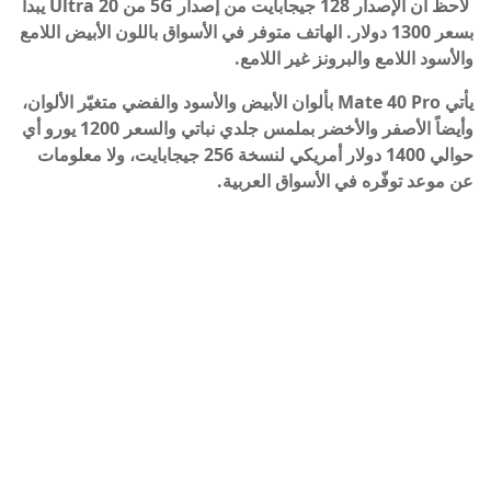
لاحظ أن الإصدار 128 جيجابايت من إصدار 5G من 20 Ultra يبدأ
بسعر 1300 دولار. الهاتف متوفر في الأسواق باللون الأبيض اللامع
والأسود اللامع والبرونز غير اللامع.
يأتي Mate 40 Pro بألوان الأبيض والأسود والفضي متغيّر الألوان،
وأيضاً الأصفر والأخضر بملمس جلدي نباتي والسعر 1200 يورو أي
حوالي 1400 دولار أمريكي لنسخة 256 جيجابايت، ولا معلومات
عن موعد توفّره في الأسواق العربية.