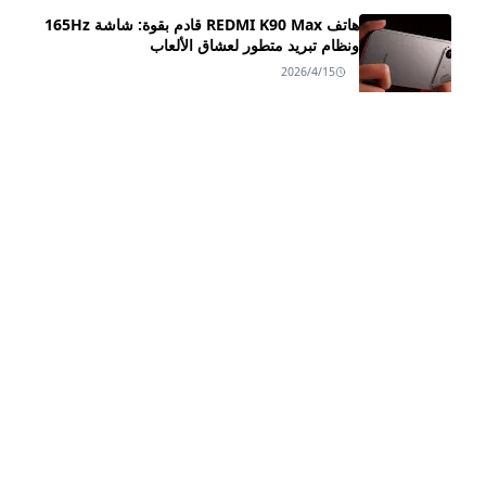
هاتف REDMI K90 Max قادم بقوة: شاشة 165Hz
ونظام تبريد متطور لعشاق الألعاب
2026/4/15
سعر ومواصفات هاتف HONOR X9d ـــ بطارية ضخمة
😲
2025/10/25
مراجعة شاملة لـ Honor Magic8 و Honor Magic8
Pro: السعر، المواصفات، والمميزات
2025/10/16
اعرف اكثر