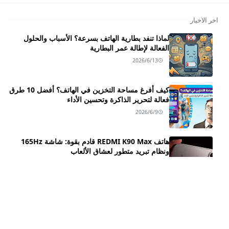
اخر الاخبار
لماذا تنفد بطارية الهاتف بسرعة؟ الأسباب والحلول
الفعالة لإطالة عمر البطارية
2026/6/13
كيف أفرغ مساحة التخزين في الهاتف؟ أفضل 10 طرق
فعالة لتحرير الذاكرة وتحسين الأداء
2026/6/9
هاتف REDMI K90 Max قادم بقوة: شاشة 165Hz
ونظام تبريد متطور لعشاق الألعاب
2026/4/15
سعر ومواصفات هاتف HONOR X9d ـــ بطارية ضخمة
😲
2025/10/25