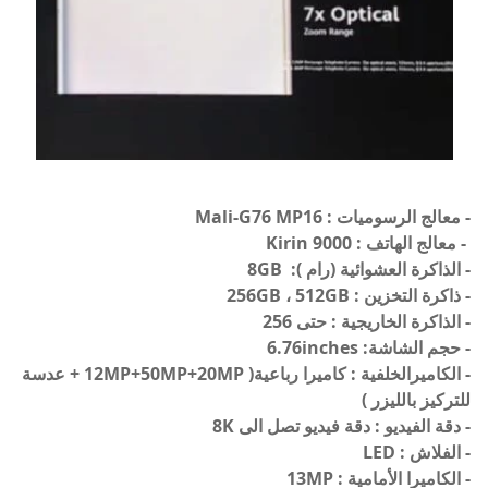
- معالج الرسوميات :
Mali-G76 MP16
- معالج الهاتف : Kirin 9000
- الذاكرة العشوائية (رام ): 8GB
- ذاكرة التخزين : 256GB ، 512GB
- الذاكرة الخاريجية :
حتى 256
- حجم الشاشة:
inches
6.76
- الكاميرالخلفية :
كاميرا رباعية(
12MP+50MP+20MP +
عدسة
للتركيز بالليزر )
- دقة الفيديو : دقة فيديو تصل الى
8K
- الفلاش :
LED
- الكاميرا الأمامية : 13MP