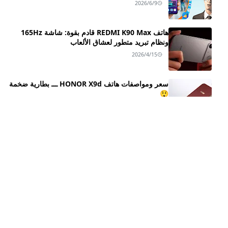
2026/6/9
هاتف REDMI K90 Max قادم بقوة: شاشة 165Hz
ونظام تبريد متطور لعشاق الألعاب
2026/4/15
سعر ومواصفات هاتف HONOR X9d ـــ بطارية ضخمة
😲
2025/10/25
مراجعة شاملة لـ Honor Magic8 و Honor Magic8
Pro: السعر، المواصفات، والمميزات
2025/10/16