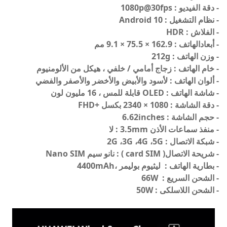
- دقة الفيديو :
1080p@30fps
- نظام التشغيل : Android 10
- الفلاش :
HDR
- أبعادالهاتف :
162.9
×
75.5
×
9.1
مم
- وزن الهاتف :
g
212
- خام الهاتف :
زجاج أمامي / خلفي ، هيكل من الألومنيوم
- ألوان الهاتف :
لأسود والأبيض والأخضر والأصفر والفضي
- شاشة الهاتف :
OLED قابلة للمس ، 16 مليون لون
- دقة الشاشة :
1080 × 2340 بكسل
+FHD
-
حجم الشاشة :
inches
6.62
-
منفذ سماعات الأذن 3.5mm : لا
- شبكة الاتصال : 2G ،3G ،4G ،5G
- شريحة الاتصال( card SIM ) :
نانو سيم Nano SIM
- بطارية الهاتف :
ليثيوم بوليمر ،4400mAh
- الشحن السريع :
66W
-
الشحن اللاسلكى :
W
50