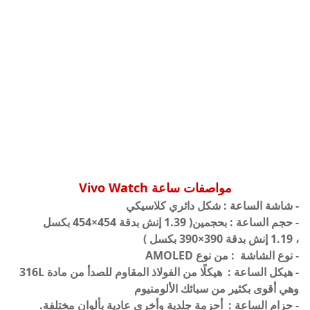
مواصفات ساعة
Vivo Watch
- شاشة الساعة : شكل دائري كلاسيكي
- حجم الساعة : بحجمين(
1.39 إنش بدقة 454×454 بكسل
،
1.19 إنش بدقة 390×390 بكسل )
- نوع الشاشة : من نوع AMOLED
- هيكل الساعة :
هيكلًا من الفولاذ المقاوم للصدأ من مادة 316L
وهي أقوى بكثير من سبائك الألومنيوم
- حزام الساعة :
أحزمة جلدية وأخرى عادية بألوان مختلفة.