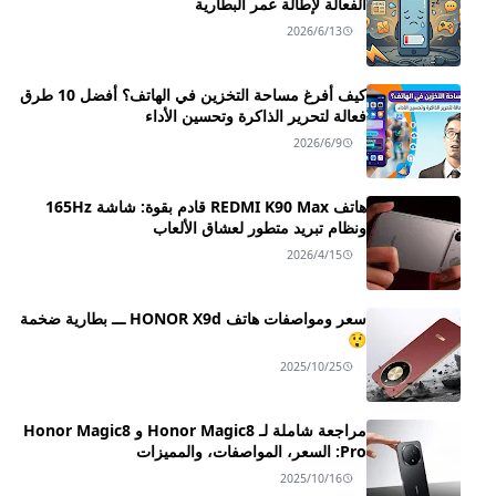
الفعالة لإطالة عمر البطارية
2026/6/13
كيف أفرغ مساحة التخزين في الهاتف؟ أفضل 10 طرق
فعالة لتحرير الذاكرة وتحسين الأداء
2026/6/9
هاتف REDMI K90 Max قادم بقوة: شاشة 165Hz
ونظام تبريد متطور لعشاق الألعاب
2026/4/15
سعر ومواصفات هاتف HONOR X9d ـــ بطارية ضخمة
😲
2025/10/25
مراجعة شاملة لـ Honor Magic8 و Honor Magic8
Pro: السعر، المواصفات، والمميزات
2025/10/16