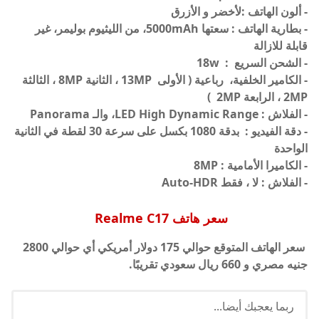
- ألون الهاتف :لأخضر و الأزرق
- بطارية الهاتف : سعتها 5000mAh، من الليثيوم بوليمر، غير
قابلة للازالة
- الشحن السريع : 18w
- الكامير الخلفية، رباعية ( الأولى 13MP ، الثانية 8MP ، الثالثة
2MP ، الرابعة 2MP )
- الفلاش : LED High Dynamic Range، والـ Panorama
- دقة الفيديو : بدقة 1080 بكسل على سرعة 30 لقطة في الثانية
الواحدة
- الكاميرا الأمامية : 8MP
- الفلاش : لا ، فقط Auto-HDR
سعر هاتف Realme C17
سعر الهاتف المتوقع حوالي 175 دولار أمريكي أي حوالي 2800
جنيه مصري و 660 ريال سعودي تقريبًا.
ربما يعجبك أيضا...