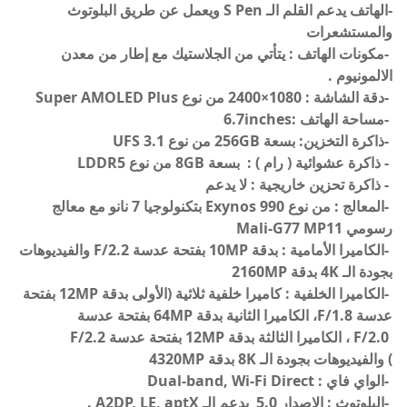
-الهاتف يدعم القلم الـ S Pen ويعمل عن طريق البلوتوث
والمستشعرات
-مكونات الهاتف : يتأتي من الجلاستيك مع إطار من معدن
الالمونيوم .
-دقة الشاشة :
1080×2400
من نوع Super AMOLED Plus
-مساحة الهاتف :6.7inches
-ذاكرة التخزين: بسعة 256GB من نوع UFS 3.1
- ذاكرة عشوائية ( رام ) :
بسعة 8GB من نوع LDDR5
- ذاكرة تحزين خاريجية : لا يدعم
-المعالج :
من نوع Exynos 990 بتكنولوجيا 7 نانو مع معالج
رسومي Mali-G77 MP11
-الكاميرا الأمامية : بدقة 10MP بفتحة عدسة F/2.2 و
الفيديوهات
بجودة الـ 4K بدقة 2160MP
-الكاميرا الخلفية : كاميرا خلفية ثلاثية (الأولى بدقة 12MP بفتحة
عدسة F/1.8، الكاميرا الثانية بدقة 64MP بفتحة عدسة
F/2.0 ، الكاميرا الثالثة بدقة 12MP بفتحة عدسة F/2.2
)
والفيديوهات بجودة الـ 8K بدقة 4320MP
-الواي فاي : Dual-band, Wi-Fi Direct
-البلوتوث : الإصدار 5.0 يدعم الـ A2DP, LE, aptX .