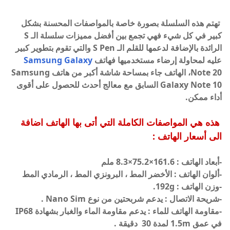
تهتم هذه السلسلة بصورة خاصة بالمواصفات المحسنة بشكل
كبير في كل شيء فهي تجمع بين أفضل مميزات سلسلة الـ S
الرائدة بالإضافة لدعمها للقلم الـ S Pen والتي تقوم بتطوير كبير
عليه لمحاولة إرضاء مستخدميها فهاتف
Samsung Galaxy
Note 20، الهاتف جاء بمساحة
شاشة أكبر من هاتف
Samsung
Galaxy Note 10
السابق مع معالج أحدث للحصول على أقوى
أداء ممكن.
هذه هي المواصفات الكاملة التي أتى بها الهاتف اضافة
الى أسعار الهاتف :
-أبعاد الهاتف : 161.6×75.2×8.3 ملم
-ألوان الهاتف :
الأخضر المط ، البرونزي المط ، الرمادي المط
-وزن الهاتف : 192g.
-شريحة الاتصال : يدعم شربحتين من نوع Nano Sim .
-مقاومة
الهاتف
للماء : يدعم مقاومة الماء والغبار بشهادة IP68
في عمق 1.5m لمدة 30 دقيقة .