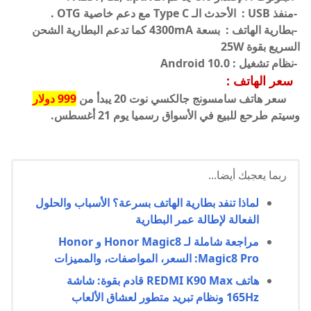
-منفذ USB : الأحدث الـ Type C مع دعم خاصية OTG .
-بطارية الهاتف : بسعة 4300mA كما تدعم البطارية الشحن
السريع بقوة 25W
-نظام تشغيل : Android 10.0
سعر الهاتف :
سعر هاتف سامسونج جالكسي نوت 20 يبدأ من
999 دولار
وسيتم طرحع للبيع في الأسواق رسميا يوم 21 أغسطس.
ربما يعجبك أيضا...
لماذا تنفد بطارية الهاتف بسرعة؟ الأسباب والحلول
الفعالة لإطالة عمر البطارية
مراجعة شاملة لـ Honor Magic8 و Honor
Magic8 Pro: السعر، المواصفات، والمميزات
هاتف REDMI K90 Max قادم بقوة: شاشة
165Hz ونظام تبريد متطور لعشاق الألعاب