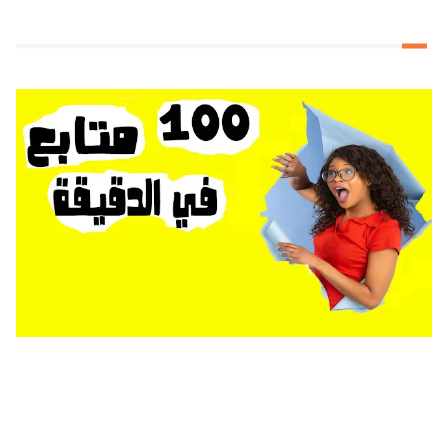
موقع زيادة متابعين الأنستقرام مجانا الطريقة التي يخفيها عنك الجميع( followers
,story views,likes)