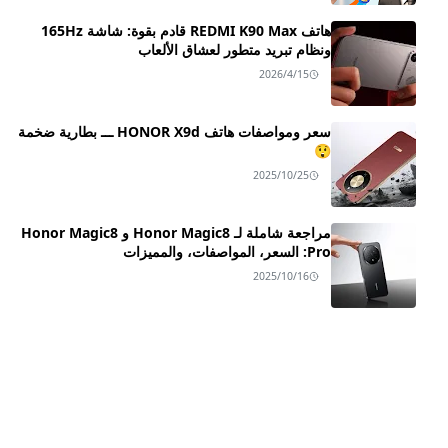
هاتف REDMI K90 Max قادم بقوة: شاشة 165Hz
ونظام تبريد متطور لعشاق الألعاب
2026/4/15
سعر ومواصفات هاتف HONOR X9d ـــ بطارية ضخمة
😲
2025/10/25
مراجعة شاملة لـ Honor Magic8 و Honor Magic8
Pro: السعر، المواصفات، والمميزات
2025/10/16
اعرف اكثر