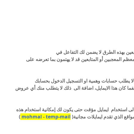
بعين بهذه الطرق لا يضمن لك التفاعل في
 الى أن معظم المعجبين أو المتابعين قد لا يهتمون بما تعرضه على
لا يطلب حسابات وهمية او التسجيل الدخول بحسابك
ني كيفما كان هذا الايمايل، اضافة الى ذلك لا يتطلب منك أي عروض
 الآف متابعين instagram أدعوك إلى استخدام ايمايل مؤقت حتى يكون لك إمكانية استخدام هذه
اقع الذي تقدم ايمايلات مجانية(
temp-mail
-
mohmal
)