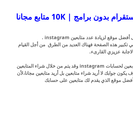
ون برامج | 10K متابع مجانا
وقع لزيادة عدد متابعين instagram .
ن لديك صفحة instagram وترغب في تكبير هذه الصفحة فهناك العديد من الطرق من أجل القيام
اجابة عزيزي القارىء.
ابعين لحسابات
instagram
وقد يتم من خلال شراء المتابعين
 يكون جوابك لا أريد شراء متابعين بل أريد متابعين مجانا،لأن
م أفضل موقع الذي يقدم لك متابعين على حسابك