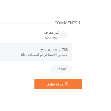
1 COMMENTS
غير معرف
5/08/2026
y_o_u_n_e_s_733
حسابي الانستا ارجو المساعده 10k
Reply
إضافة تعليق