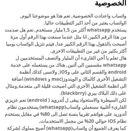
الخصوصية
واتساب واعدادت الخصوصية, نعم هذا هو موضوعنا اليوم,
الواتساب يعتبر من أحد اكبر التطبيقات حاليا.
يستخدم whatsapp أكثر من 1,5مليار مستخدم, نعم هل صدمت
من هذا الرقم الكبير, انا مثل عندما سمعت بهذا الرقم أول مرة
أصبحت بالذهول بهذا الرقم الكبير جدا, فيتم تنزيل الواتساب يوميا
أكثر بكثير من غير من التطبيقات الاخرى.
هال تعلم يا أخي القارىء أن المليار والنصف المستخدمين ل
whatsapp مقسمين الى أثنين, هناك من يستعمله على خدمة
android والقسم الثاني على وiOS, ولانسى كذلك أنظمة
التشغيل الأخرى كالماك و الويندوز(mac و windows) اضافة
الى انظمة التشغيل الأخرى التي اصبحت قليلة الى منعدمة,ومثال
على ذلك البلاك بيري (blackbrry).
لكن السيطرة والاستحواد يبقى ل أندرويد ( android) نعم عزيزي
القارىء أغلبية مسعملي واتساب(whatsapp) يستخدمون نظام
أندوريد على هواتفم تقربيا بنسة تصل الى 80% في مقابل يستخدم
نظام iOS حوالي 20% من مجمل الاستخدمات.
كما يعرف الجميع أن واتساب(whatsapp) أصبح مملوك لشركة