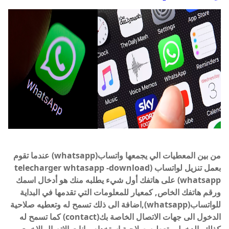
من بين المعطيات الي يجمعها واتساب(whatsapp) عندما تقوم
بعمل تنزيل لواتساب (telecharger whtasapp -download
whatsapp) على هاتفك أول شيء يطلبه منك هو أدخال اسمك
ورقم هاتفك الخاص, كمعيار للمعلومات التي تقدمها في البداية
للواتساب(whatsapp),اضافة الى ذلك تسمح له وتعطيه صلاحية
الدخول الى جهات الاتصال الخاصة بك(contact) كما تسمح له
كذلك بالدخول وتعطيه صلاحية استخدام بيانات الاتصال الاخرى