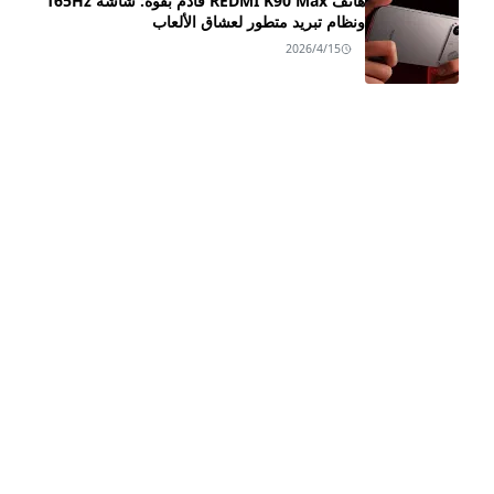
هاتف REDMI K90 Max قادم بقوة: شاشة 165Hz
ونظام تبريد متطور لعشاق الألعاب
2026/4/15
سعر ومواصفات هاتف HONOR X9d ـــ بطارية ضخمة
😲
2025/10/25
مراجعة شاملة لـ Honor Magic8 و Honor Magic8
Pro: السعر، المواصفات، والمميزات
2025/10/16
اعرف اكثر