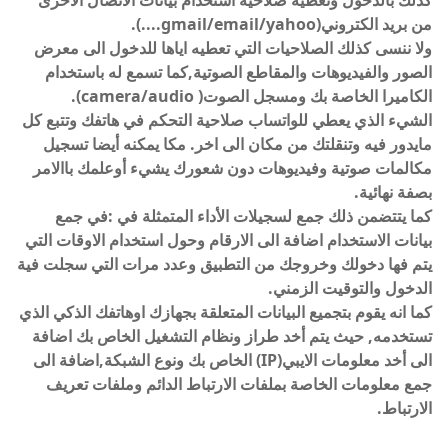
من بريد الكتروني(gmail/email/yahoo....).
ولا ننسى كذلك الصلاحيات التي تعطيه اياها للدخول الى معرض
الصور والفيديوهات والمقاطع الصوتية,كما تسمع له باستخدام
الكاميرا الخاصة بك ومسجل الصوت( camera/audio).
الشيء الذي يعطي للواتساب صلاحية التحكم في هاتفك وتتبع كل
مايدور فيه وتنقلتك من مكان الى اخر. مكا يمكنه أيضا تسجيل
مكالمات صوتية وفيديوهات دون شعورك يشيء أوعلمك باالامر
بصفة نهائية.
كما يتتضمن ذلك جمع لسجيلات الأداء المتمثلة في :في جمع
بيانات الاستخدام اضافة الى الارقام وحول استخدام الاوقات التي
يتم فها دخولك وخروجك من التطبيق وعدد مرات التي سجلت فية
الدخول والتوقيت الزمني.
كما انه يقوم بتجميع البيانات المتعلقة بجهازك اوهاتفك الذكي الذي
تستخدمه, حيث يتم أخد طراز ونظام التشغيل الخاص بك اضافة
الى أخد معلومات الايبي(IP) الخاص بك ونوع الشبكة,اضافة الى
جمع معلومات الخاصة بملفات الارتباط الدائم وملفات تعريف
الارتباط.